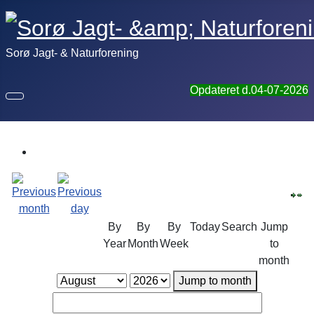
Sorø Jagt- & Naturforening
Opdateret d.04-07-2026
By
By
By
Today
Search
Jump
Year
Month
Week
to
month
Jump to month