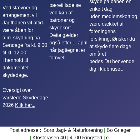
skyde på banen en
bæretilladelse
Ved stævner og
enkelt dag
ved køb af
arrangement vil
uden medlemskort og
patroner og
Jagtbanen vil altid
være dækket af
skydekort.
være åben for
foreningens
Dette gælder
alm. skydning på
forsikring. Ønsker du
også efter 1. april
Søndage fra kl. 9:00
at skyde flere dage
når jagttegnet er
til kl. 12:00,
om året
fornyet.
i henhold til
bedes Du henvende
dokumentet
dig i klubhuset.
skydedage.
Oversigt over
varslede Skydedage
2026
Klik her...
Post adresse : Sorø Jagt- & Naturforening
|
Bo Grieger
|
Klosteråsen 40
|
4100 Ringsted
|
e-