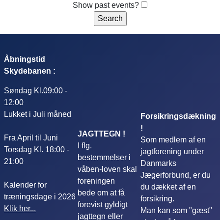
Show past events?
Åbningstid
Skydebanen :
Søndag Kl.09:00 -
12:00
Lukket i Juli måned
Forsikringsdækning
!
JAGTTEGN !
Fra April til Juni
Som medlem af en
I flg.
Torsdag Kl. 18:00 -
jagtforening under
bestemmelser i
21:00
Danmarks
våben-loven skal
Jægerforbund, er du
foreningen
Kalender for
du dækket af en
bede om at få
træningsdage i 2026
forsikring.
forevist gyldigt
Klik her...
Man kan som "gæst"
jagttegn eller