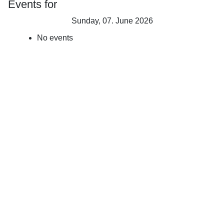
Events for
Sunday, 07. June 2026
No events
Åbningstid
Skydebanen :
Søndag Kl.09:00 -
12:00
Lukket i Juli måned
Forsikringsdækning
!
JAGTTEGN !
Fra April til Juni
Som medlem af en