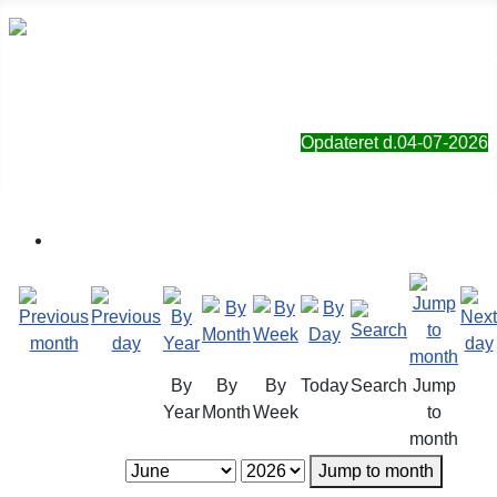
Sorø Jagt- & Naturforening
Opdateret d.04-07-2026
By
By
By
Today
Search
Jump
Year
Month
Week
to
month
Jump to month