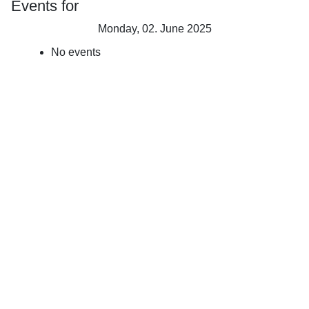
Events for
Monday, 02. June 2025
No events
Åbningstid
Skydebanen :
Søndag Kl.09:00 -
12:00
Lukket i Juli måned
Forsikringsdækning
!
JAGTTEGN !
Fra April til Juni
Som medlem af en