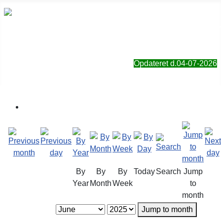
Sorø Jagt- & Naturforening
Opdateret d.04-07-2026
By
By
By
Today
Search
Jump
Year
Month
Week
to
month
Jump to month