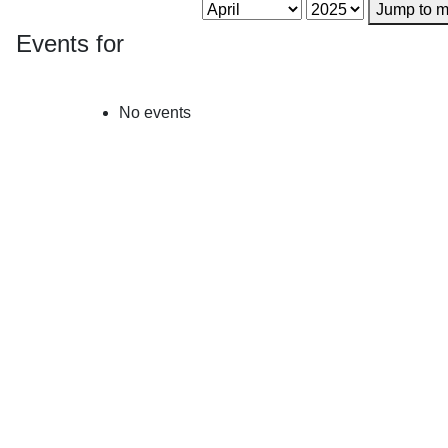
Jump to m
Events for
No events
Åbningstid Skydebanen :
Søndag Kl.09:00 - 12:00
Lukket i Juli måned
Fra April til Juni