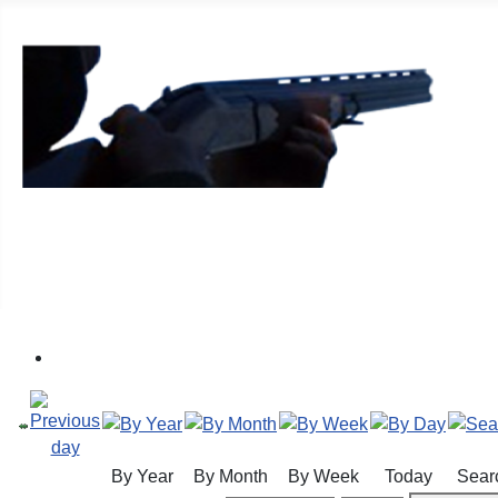
Sorø Jagt- & Naturforening
By Year
By Month
By Week
Today
Sear