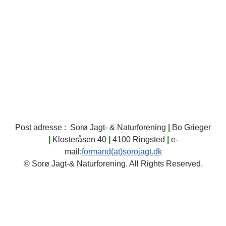
til kl. 12:00,
om året
fornyet.
i henhold til
bedes Du henvende
dokumentet
dig i klubhuset.
skydedage.
Oversigt over
varslede Skydedage
2026
Klik her...
Post adresse : Sorø Jagt- & Naturforening
|
Bo Grieger
|
Klosteråsen 40
|
4100 Ringsted
|
e-
mail:
formand(at)sorojagt.dk
© Sorø Jagt-& Naturforening. All Rights Reserved.