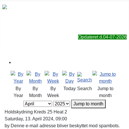
Sorø Jagt- & Naturforening
Opdateret d.04-07-2026
By
By
By
Today
Search
Jump to
Year
Month
Week
month
Jump to month
Holdskydning Kreds 25 Heat 2
Saturday, 13. April 2024, 09:00
by
Denne e-mail adresse bliver beskyttet mod spambots.