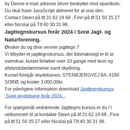
by
Denne e-mail adresse bliver beskyttet mod spambots.
Du skal have JavaScript aktiveret for at vise den.
Contact
Steen på tlf.31 62 19 68 , Finn på tlf.51 50 35 27
eller Nicolai på Tlf.40 30 31 98.
Jagttegnskursus forår 2024 i Sorø Jagt- og
Naturforening.
Ønsker du og dine venner jagttegn ?
Vi tilbyder et jagttegnskursus, der tidsmæssigt er til at
overskue, kurset forløber over 10 gange med teori og
afstandsbedømmelse samt skydning.
Kurset foregår skydebanen, STENBJERGVEJ 8A, 4180
SORØ, og koster 3.000,00kr.
For yderligere information download
Jagttegnskursus
Sorø skydebane forår 2024...
For spørgsmål vedrørende Jagttegns kursus er du / I
velkommen til at kontakte Steen på tlf.31 62 19 68 , Finn
på tlf.51 50 35 27 eller Nicolai på Tlf.40 30 31 98.