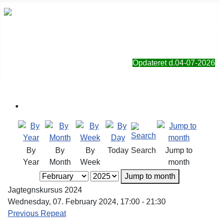
Sorø Jagt- & Naturforening
Opdateret d.04-07-2026
By
By
By
Today
Search
Jump to
Year
Month
Week
month
Jump to month
Jagtegnskursus 2024
Wednesday, 07. February 2024, 17:00 - 21:30
Previous Repeat