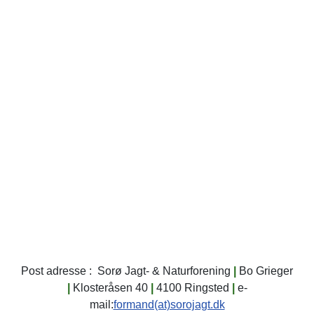
ved køb af
arrangement vil
uden medlemskort og
patroner og
Jagtbanen vil altid
være dækket af
skydekort.
være åben for
foreningens
Dette gælder
alm. skydning på
forsikring. Ønsker du
også efter 1. april
Søndage fra kl. 9:00
at skyde flere dage
når jagttegnet er
til kl. 12:00,
om året
fornyet.
i henhold til
bedes Du henvende
dokumentet
dig i klubhuset.
skydedage.
Oversigt over
varslede Skydedage
2026
Klik her...
Post adresse : Sorø Jagt- & Naturforening
|
Bo Grieger
|
Klosteråsen 40
|
4100 Ringsted
|
e-
mail:
formand(at)sorojagt.dk