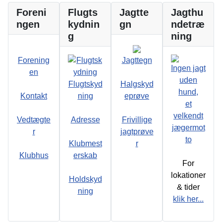
Foreni
Flugts
Jagtte
Jagthu
ngen
kydnin
gn
ndetræ
g
ning
Forening
Jagttegn
Ingen jagt
en
uden
Flugtskyd
Halgskyd
hund,
Kontakt
ning
eprøve
et
velkendt
Vedtægte
Adresse
Frivillige
jægermot
r
jagtprøve
to
Klubmest
r
Klubhus
erskab
For
lokationer
Holdskyd
& tider
ning
klik her...