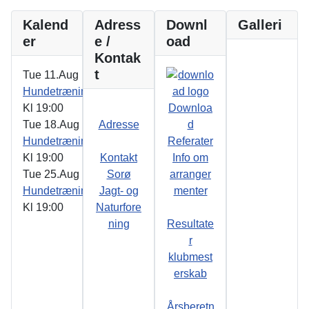
Kalend
Adress
Downl
Galleri
er
e /
oad
Kontak
t
Tue 11.Aug
Hundetræning
Kl
19:00
Downloa
Tue 18.Aug
Adresse
d
Hundetræning
Referater
Kl
19:00
Kontakt
Info om
Tue 25.Aug
Sorø
arranger
Hundetræning
Jagt- og
menter
Kl
19:00
Naturfore
ning
Resultate
r
klubmest
erskab
Årsberetn