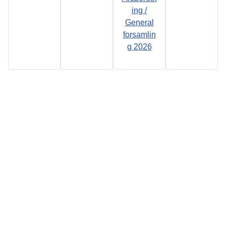
ing /
General
forsamlin
g 2026
Åbningstid
Skydebanen :
Søndag Kl.09:00 -
12:00
Lukket i Juli måned
Forsikringsdækning
!
JAGTTEGN !
Fra April til Juni
Som medlem af en
I flg.
Torsdag Kl. 18:00 -
jagtforening under
bestemmelser i